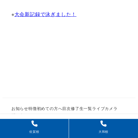
※
大会新記録で泳ぎました！
お知らせ
特徴
初めての方へ
目次
修了生一覧
ライブカメラ
問い合せ
佐賀校
大和校
© ようどう館