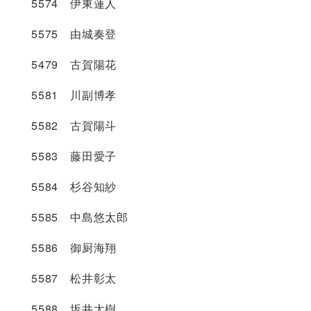
5574 伊東蓮人
5575 由城奏登
5479 古賀陽花
5581 川副博孝
5582 古賀陽斗
5583 藤田愛子
5584 杉谷知紗
5585 中島悠太郎
5586 御厨海翔
5587 松井彰太
5588 坂井大樹