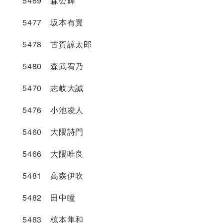
5469 森公輝
5477 坂本有翼
5478 古賀諒太郎
5480 森武宥乃
5470 志岐大誠
5476 小池凌人
5460 大隈詩門
5466 大隈唯良
5481 高森伊吹
5482 田中瞳
5483 椋本隼和