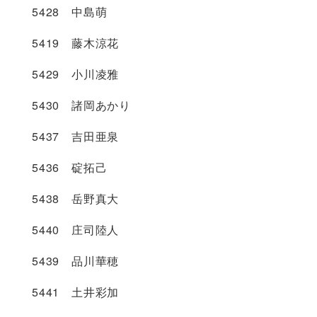
5428 中島萌
5419 藤木涼花
5429 小川凌雅
5430 諸岡あかり
5437 吉田亜泉
5436 碇拓己
5438 岳野真大
5440 庄司陸人
5439 品川華穂
5441 土井彩加