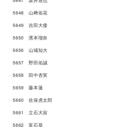
5647 坂井透也
5648 山﨑佑花
5649 吉田大倭
5650 濱本瑠奈
5656 山城知大
5657 野田佑誠
5658 田中杏実
5659 藤本蓮
5660 佐保虎太郎
5661 立石大宙
5662 富石葵