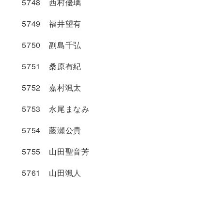
5748 西村優璃
5749 福井望有
5750 副島千弘
5751 桑原有紀
5752 嘉村颯太
5753 永尾まなみ
5754 藤瀬公貴
5755 山田聖音芳
5761 山田颯人