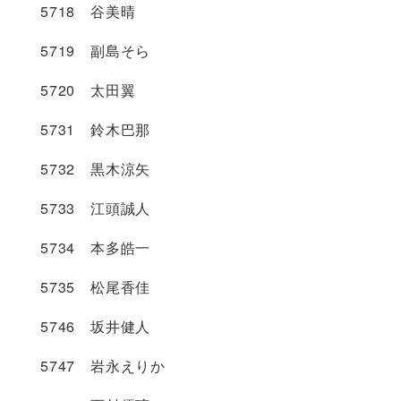
5718 谷美晴
5719 副島そら
5720 太田翼
5731 鈴木巴那
5732 黒木涼矢
5733 江頭誠人
5734 本多皓一
5735 松尾香佳
5746 坂井健人
5747 岩永えりか