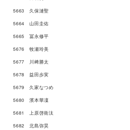
5663 久保漣聖
5664 山田圭佑
5665 冨永修平
5676 牧瀬玲美
5677 川﨑勝太
5678 益田歩実
5679 久家なつめ
5680 濱本華凜
5681 上原啓衛汰
5682 北島弥昊