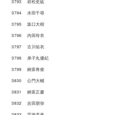
3793 岩松史紘
3794 水田千尋
3795 坂口大樹
3796 内田玲衣
3797 古川佑衣
3798 弟子丸優紀
3799 納富将俊
3830 公門大輔
3831 納富正慶
3832 吉田朋弥
3833 宮地克幸