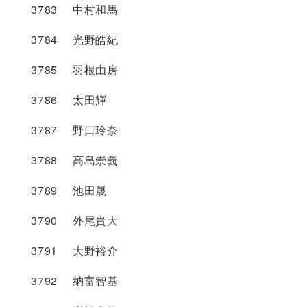
3783 中村和馬
3784 光野皓紀
3785 羽根由房
3786 太田輝
3787 野口玲奈
3788 高島崇義
3789 池田晟
3790 外尾貴大
3791 大野裕介
3792 納富智基